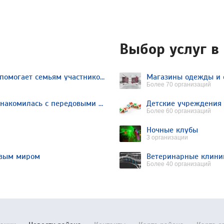
Выбор услуг в
«Время возможностей»: как спецпроект помогает семьям участников СВО организовать отдых
Магазины одежды и 
Более 70 организаций
Делегация МВД Республики Беларусь ознакомилась с передовыми методами работы Росгвардии в Москве
Детские учреждения
Более 60 организаций
Ночные клубы
3 организации
овым миром
Ветеринарные клини
Более 40 организаций