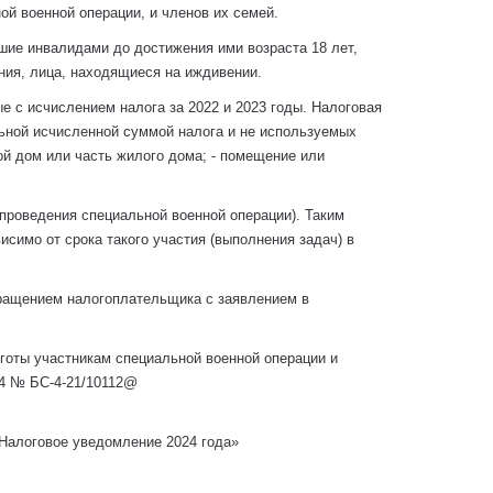
й военной операции, и членов их семей.
вшие инвалидами до достижения ими возраста 18 лет,
ния, лица, находящиеся на иждивении.
е с исчислением налога за 2022 и 2023 годы. Налоговая
льной исчисленной суммой налога и не используемых
ой дом или часть жилого дома; - помещение или
проведения специальной военной операции). Таким
исимо от срока такого участия (выполнения задач) в
бращением налогоплательщика с заявлением в
готы участникам специальной военной операции и
24 № БС-4-21/10112@
Налоговое уведомление 2024 года»