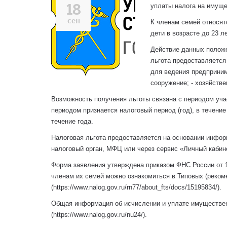
18
уплаты налога на имуще
сен
К членам семей относятс
дети в возрасте до 23 
Действие данных положе
льгота предоставляется
для ведения предприним
сооружение; - хозяйстве
Возможность получения льготы связана с периодом уча
периодом признается налоговый период (год), в течение
течение года.
Налоговая льгота предоставляется на основании инфор
налоговый орган, МФЦ или через сервис «Личный кабин
Форма заявления утверждена приказом ФНС России от 1
членам их семей можно ознакомиться в Типовых (реко
(https://www.nalog.gov.ru/rn77/about_fts/docs/15195834/).
Общая информация об исчислении и уплате имуществен
(https://www.nalog.gov.ru/nu24/).