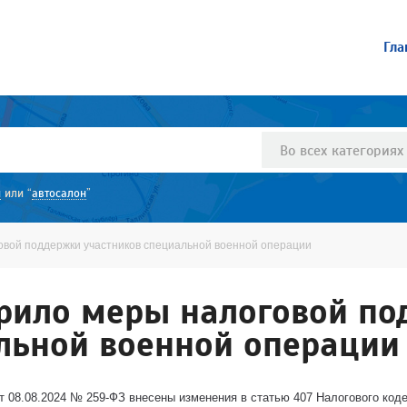
Гла
Во всех категориях
и
или “
автосалон
”
овой поддержки участников специальной военной операции
ирило меры налоговой п
льной военной операции
 08.08.2024 № 259-ФЗ внесены изменения в статью 407 Налогового коде