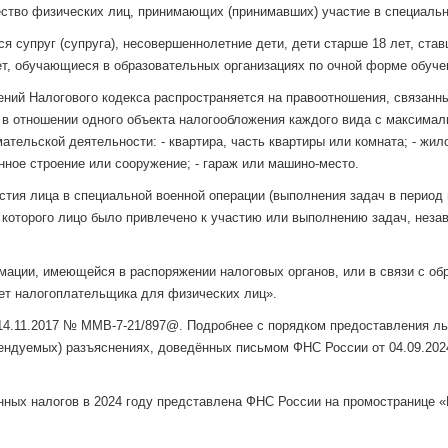
ство физических лиц, принимающих (принимавших) участие в специально
я супруг (супруга), несовершеннолетние дети, дети старше 18 лет, ста
лет, обучающиеся в образовательных организациях по очной форме обуче
ний Налогового кодекса распространяется на правоотношения, связанны
 в отношении одного объекта налогообложения каждого вида с максима
ательской деятельности: - квартира, часть квартиры или комната; - жил
нное строение или сооружение; - гараж или машино-место.
стия лица в специальной военной операции (выполнения задач в период 
 которого лицо было привлечено к участию или выполнению задач, незав
мации, имеющейся в распоряжении налоговых органов, или в связи с о
ет налогоплательщика для физических лиц».
4.11.2017 № ММВ-7-21/897@. Подробнее с порядком предоставления ль
мендуемых) разъяснениях, доведённых письмом ФНС России от 04.09.20
ных налогов в 2024 году представлена ФНС России на промостранице «