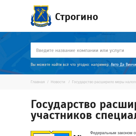
Строгино
Вы можете найти всё что угодно: например,
Авто Да Винч
Главная
Новости
Государство расширило меры налог
Государство расш
участников специа
Федеральным законом от